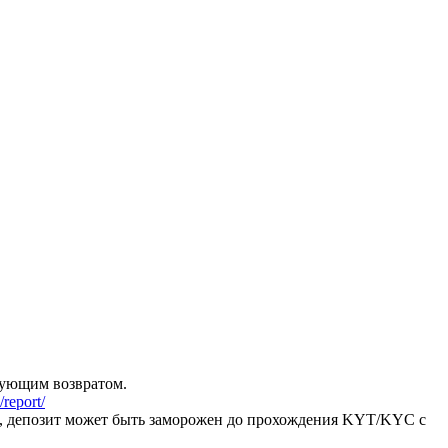
дующим возвратом.
report/
я, депозит может быть заморожен до прохождения KYT/KYC с