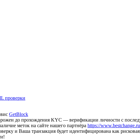
L проверки
рвис
GetBlock
аморожен до прохождения KYC — верификации личности с после
наличие меток на сайте нашего партнёра
https://www.bestchange.ru/
оверку и Ваша транзакция будет идентифицирована как рискова
и!