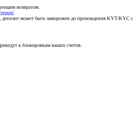
дующим возвратом.
report/
я, депозит может быть заморожен до прохождения KYT/KYC с
риведут к блокировкам ваших счетов.