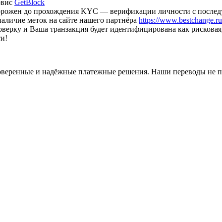
рвис
GetBlock
аморожен до прохождения KYC — верификации личности с после
наличие меток на сайте нашего партнёра
https://www.bestchange.ru/
оверку и Ваша транзакция будет идентифицирована как рискова
и!
оверенные и надёжные платежные решения. Наши переводы не п