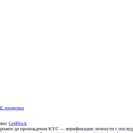
L проверки
рвис
GetBlock
аморожен до прохождения KYC — верификации личности с после