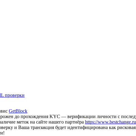
L проверки
рвис
GetBlock
аморожен до прохождения KYC — верификации личности с после
наличие меток на сайте нашего партнёра
https://www.bestchange.ru/
оверку и Ваша транзакция будет идентифицирована как рискова
и!