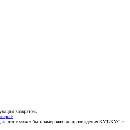
дующим возвратом.
report/
я, депозит может быть заморожен до прохождения KYT/KYC с