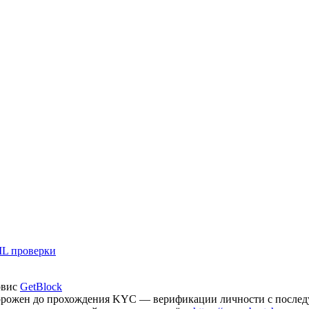
L проверки
рвис
GetBlock
аморожен до прохождения KYC — верификации личности с после