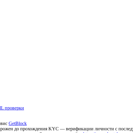
L проверки
рвис
GetBlock
аморожен до прохождения KYC — верификации личности с после