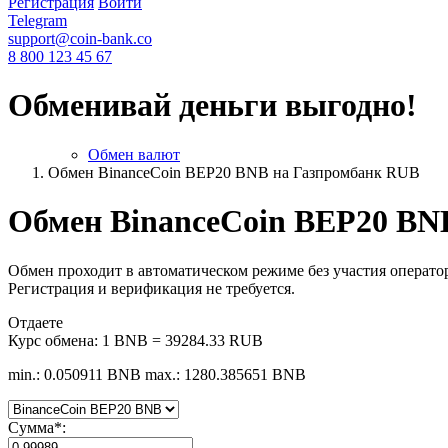
Регистрация
Войти
Telegram
support@coin-bank.co
8 800 123 45 67
Обменивай деньги выгодно!
Обмен валют
Обмен BinanceCoin BEP20 BNB на Газпромбанк RUB
Обмен BinanceCoin BEP20 BN
Обмен проходит в автоматическом режиме без участия оператор
Регистрация и верификация не требуется.
Отдаете
Курс обмена:
1 BNB = 39284.33 RUB
min.: 0.050911 BNB
max.: 1280.385651 BNB
Сумма
*
: