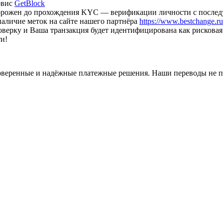
рвис
GetBlock
аморожен до прохождения KYC — верификации личности с после
наличие меток на сайте нашего партнёра
https://www.bestchange.ru/
оверку и Ваша транзакция будет идентифицирована как рискова
и!
оверенные и надёжные платежные решения. Наши переводы не п