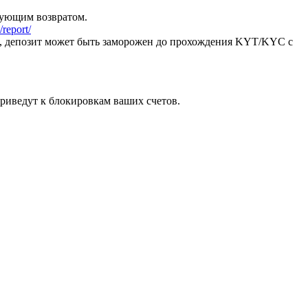
дующим возвратом.
report/
я, депозит может быть заморожен до прохождения KYT/KYC с
риведут к блокировкам ваших счетов.